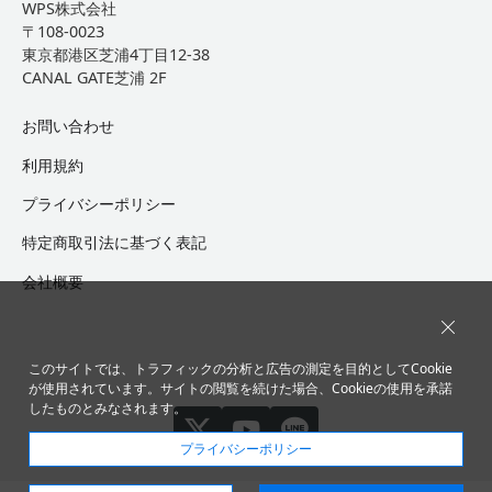
WPS株式会社
〒108-0023
東京都港区芝浦4丁目12-38
CANAL GATE芝浦 2F
お問い合わせ
利用規約
プライバシーポリシー
特定商取引法に基づく表記
会社概要
このサイトでは、トラフィックの分析と広告の測定を目的としてCookie
が使用されています。サイトの閲覧を続けた場合、Cookieの使用を承諾
したものとみなされます。
@wpscloudjpをフォ
YouTube
WPS Cloud
プライバシーポリシー