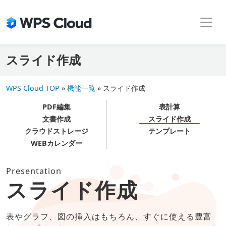
Skip
to
the
content
スライド作成
WPS Cloud TOP
»
機能一覧
»
スライド作成
PDF編集
表計算
文書作成
スライド作成
クラウドストレージ
テンプレート
WEBカレンダー
Presentation
スライド作成
表やグラフ、図の挿入はもちろん、すぐに使える豊富