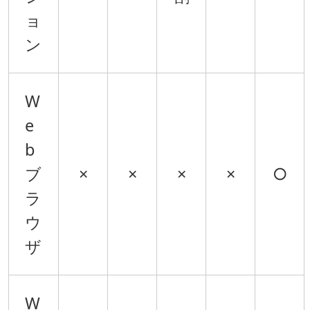
ョ
ン
W
e
b
ブ
×
×
×
×
○
ラ
ウ
ザ
W