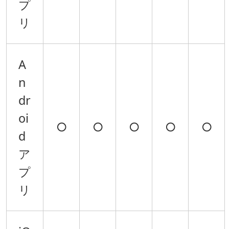
プ
リ
A
n
dr
oi
○
○
○
○
○
d
ア
プ
リ