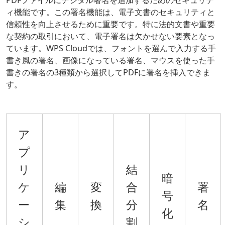
PDFファイルにデジタル署名を追加するためのセキュリテ
ィ機能です。この署名機能は、電子文書のセキュリティと
信頼性を向上させるために重要です。特に法的文書や重要
な契約の取引において、電子署名は欠かせない要素となっ
ています。WPS Cloudでは、フォントを選んで入力する手
書き風の署名、画像になっている署名、マウスを使った手
書きの署名の3種類から選択してPDFに署名を挿入できま
す。
ア
プ
リ
結
暗
ケ
編
変
合
署
号
ー
集
換
分
名
化
シ
割