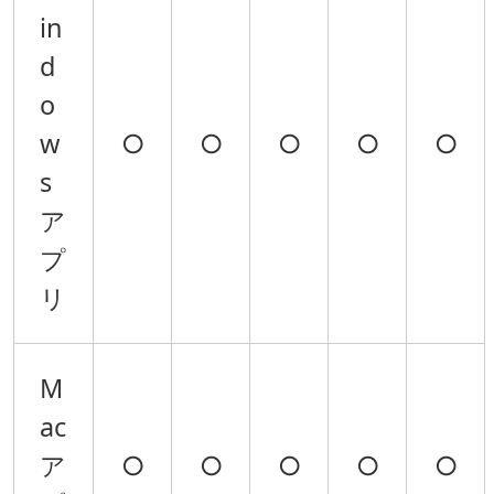
in
d
o
w
○
○
○
○
○
s
ア
プ
リ
M
ac
ア
○
○
○
○
○